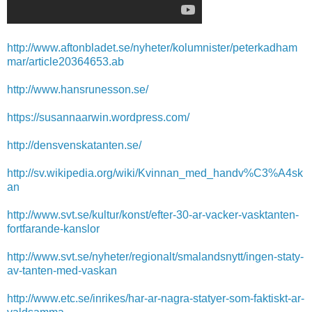
http://www.aftonbladet.se/nyheter/kolumnister/peterkadham
mar/article20364653.ab
http://www.hansrunesson.se/
https://susannaarwin.wordpress.com/
http://densvenskatanten.se/
http://sv.wikipedia.org/wiki/Kvinnan_med_handv%C3%A4sk
an
http://www.svt.se/kultur/konst/efter-30-ar-vacker-vasktanten-
fortfarande-kanslor
http://www.svt.se/nyheter/regionalt/smalandsnytt/ingen-staty-
av-tanten-med-vaskan
http://www.etc.se/inrikes/har-ar-nagra-statyer-som-faktiskt-ar-