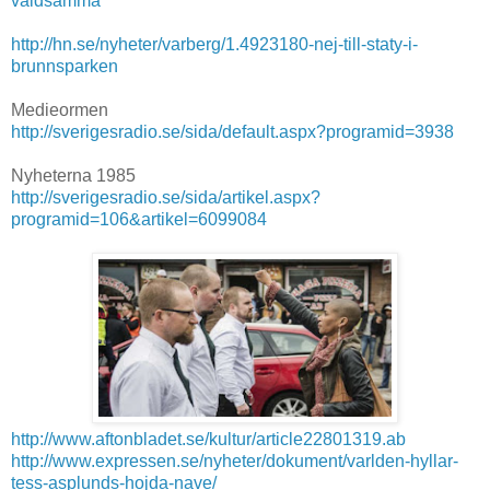
valdsamma
http://hn.se/nyheter/varberg/1.4923180-nej-till-staty-i-
brunnsparken
Medieormen
http://sverigesradio.se/sida/default.aspx?programid=3938
Nyheterna 1985
http://sverigesradio.se/sida/artikel.aspx?
programid=106&artikel=6099084
http://www.aftonbladet.se/kultur/article22801319.ab
http://www.expressen.se/nyheter/dokument/varlden-hyllar-
tess-asplunds-hojda-nave/