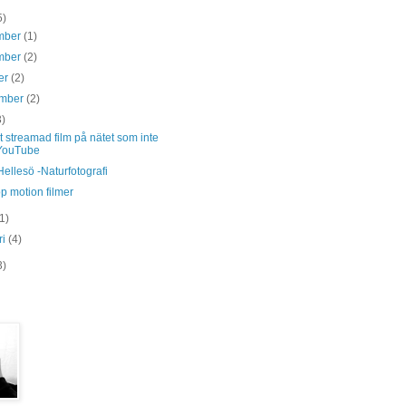
5)
mber
(1)
mber
(2)
er
(2)
ember
(2)
3)
t streamad film på nätet som inte
YouTube
Hellesö -Naturfotografi
p motion filmer
(1)
ri
(4)
3)