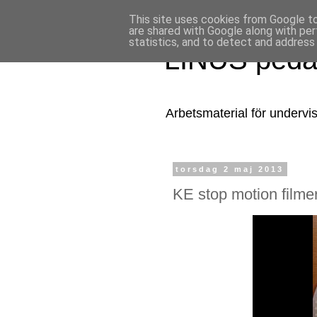
This site uses cookies from Google to 
are shared with Google along with per
statistics, and to detect and address
LINUS pedag
Arbetsmaterial för undervis
torsdag 2 maj 2013
KE stop motion filme