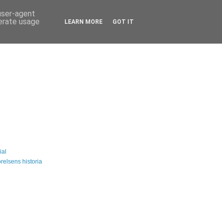
 user-agent
nerate usage
LEARN MORE
GOT IT
ial
relsens historia