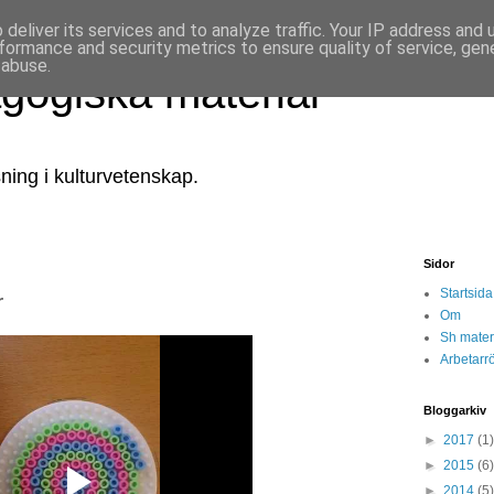
deliver its services and to analyze traffic. Your IP address and
formance and security metrics to ensure quality of service, ge
 abuse.
ogiska material
ning i kulturvetenskap.
Sidor
Startsida
r
Om
Sh mater
Arbetarrö
Bloggarkiv
►
2017
(1)
►
2015
(6)
►
2014
(5)