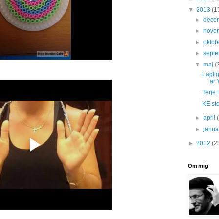
▼
2013
(1
►
dece
►
nove
►
oktob
►
sept
▼
maj
(
Laglig
är 
Terje 
KE sto
►
april
►
janua
►
2012
(2
Om mig