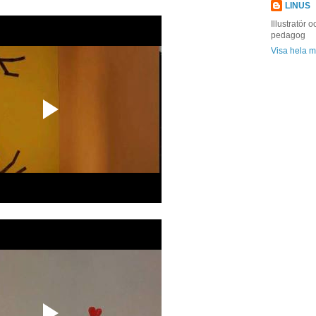
LINUS
Illustratör o
pedagog
Visa hela mi